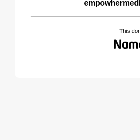
empowhermedi
This do